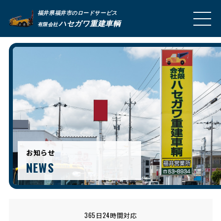
福井県福井市のロードサービス
MEN
ハセガワ重建車輌
有限会社
U
お知らせ
NEWS
365日24時間対応